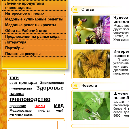
Лечение продуктами
пчеловодства
Статьи
Интересное о пчёлах
Чудеса
Медовые кулинарные рецепты
интелл
Медовые рецепты красоты
«Чаще все
дружелю
Обои на Рабочий стол
сотрудни
Предложения на рынке мёда
Читтка, в
Универс
Литература
(Лондон, В
Партнёры
Интере
Полезные ресурсы
жизни 
Пчелово
успокаива
имитацию
древними
появлени
мед, чтобы
ТЭГИ
препарат
воск
Энциклопедия
Новости
Здоровье
пчеловодства
пасека
Шмели 
выше Э
пчеловодство
Шмели ч
мед
высоког
прополис
Пчелы
более 4 
Медоносные пчёлы
улей
особи дол
пчелиная матка
5600 мет
больших
плотность 