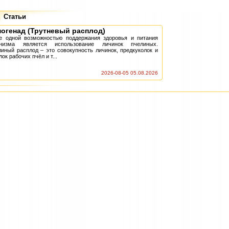
Статьи
огенад (Трутневый расплод)
 одной возможностью поддержания здоровья и питания
анизма является использование личинок пчелиных.
иный расплод – это совокупность личинок, предкуколок и
лок рабочих пчёл и т...
2026-08-05 05.08.2026