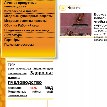
Лечение продуктами
пчеловодства
Новости
Интересное о пчёлах
Восков
Медовые кулинарные рецепты
исполь
Медовые рецепты красоты
чтобы 
сороди
Обои на Рабочий стол
Микрофоны
Предложения на рынке мёда
за 1300 м
почти 30
Литература
подают пч
Партнёры
напа
предупре
Полезные ресурсы
гигантских
ТЭГИ
препарат
воск
Энциклопедия
Здоровье
пчеловодства
пасека
пчеловодство
мед
прополис
Пчелы
Медоносные пчёлы
улей
пчелиная матка