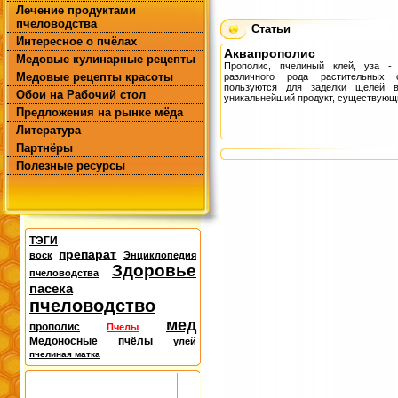
Лечение продуктами
пчеловодства
Статьи
Интересное о пчёлах
Аквапрополис
Медовые кулинарные рецепты
Прополис, пчелиный клей, уза - 
Медовые рецепты красоты
различного рода растительных
пользуются для заделки щелей в
Обои на Рабочий стол
уникальнейший продукт, существующи
Предложения на рынке мёда
Литература
Партнёры
Полезные ресурсы
ТЭГИ
препарат
воск
Энциклопедия
Здоровье
пчеловодства
пасека
пчеловодство
мед
прополис
Пчелы
Медоносные пчёлы
улей
пчелиная матка