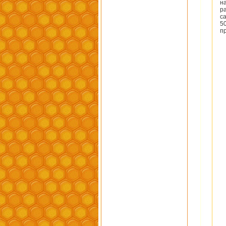
н
р
с
5
п