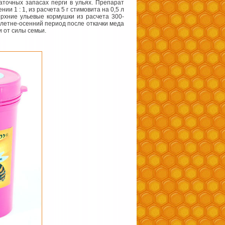
точных запасах перги в ульях. Препарат
нии 1 : 1, из расчета
5 г
стимовита на 0,5 л
ерхние ульевые кормушки из расчета 300-
В летне-осенний период после откачки меда
 от силы семьи.