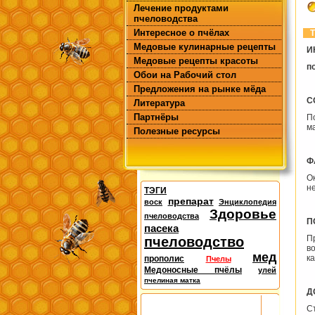
Лечение продуктами
пчеловодства
Интересное о пчёлах
Т
Медовые кулинарные рецепты
И
Медовые рецепты красоты
п
Обои на Рабочий стол
Предложения на рынке мёда
С
Литература
Партнёры
П
м
Полезные ресурсы
Ф
О
н
ТЭГИ
препарат
воск
Энциклопедия
Здоровье
пчеловодства
П
пасека
П
пчеловодство
в
мед
ка
прополис
Пчелы
Медоносные пчёлы
улей
пчелиная матка
Д
С