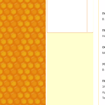
П
В
П
Н
О
М
У
В 
П
З
А
Те