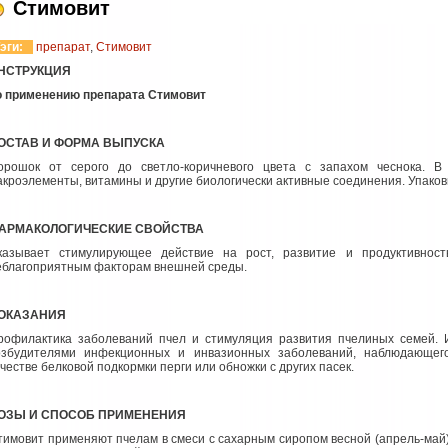
Стимовит
эги:
препарат
,
Стимовит
НСТРУКЦИЯ
о применению препарата Стимовит
ОСТАВ И ФОРМА ВЫПУСКА
орошок от серого до светло-коричневого цвета с запахом чеснока. В 
акроэлементы, витамины и другие биологически активные соединения. Упак
АРМАКОЛОГИЧЕСКИЕ СВОЙСТВА
казывает стимулирующее действие на рост, развитие и продуктивност
еблагоприятным факторам внешней среды.
ОКАЗАНИЯ
рофилактика заболеваний пчел и стимуляция развития пчелиных семей. 
озбудителями инфекционных и инвазионных заболеваний, наблюдающег
честве белковой подкормки перги или обножки с других пасек.
ОЗЫ И СПОСОБ ПРИМЕНЕНИЯ
тимовит применяют пчелам в смеси с сахарным сиропом весной (апрель-май) и