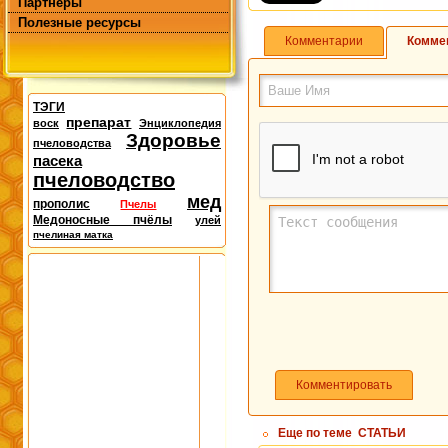
Партнёры
Полезные ресурсы
Комментарии
Комме
ТЭГИ
препарат
воск
Энциклопедия
Здоровье
пчеловодства
пасека
пчеловодство
мед
прополис
Пчелы
Медоносные пчёлы
улей
пчелиная матка
Комментировать
Еще по теме
СТАТЬИ