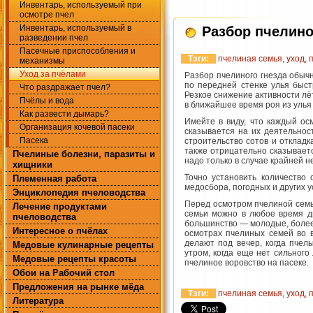
Инвентарь, используемый при
осмотре пчел
Инвентарь, используемый в
Разбор пчелино
разведении пчел
Пасечные приспособления и
Тэги:
пчелиная семья
,
уход
,
механизмы
Уход за пчёлами
Разбор пчелиного гнезда обычн
по передней стенке улья быст
Что раздражает пчел?
Резкое снижение активности лё
Пчёлы и вода
в ближайшее время роя из улья и
Как развести дымарь?
Имейте в виду, что каждый ос
Организация кочевой пасеки
сказывается на их деятельнос
Пасека
строительство сотов и отклад
также отрицательно сказывает
Пчелиные болезни, паразиты и
надо только в случае крайней 
хищники
Точно установить количество 
Племенная работа
медосбора, погодных и других 
Энциклопедия пчеловодства
Перед осмотром пчелиной семьи
Лечение продуктами
семьи можно в любое время дн
пчеловодства
большинство — молодые, более 
Интересное о пчёлах
осмотрах пчелиных семей во 
делают под вечер, когда пчел
Медовые кулинарные рецепты
утром, когда еще нет сильного
Медовые рецепты красоты
пчелиное воровство на пасеке.
Обои на Рабочий стол
Предложения на рынке мёда
Тэги:
пчелиная семья
,
уход
,
Литература