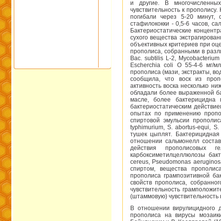
и другие. В многочисленны
чувствительность к прополису.
погибали через 5-20 минут, с
стафилококки - 0,5-6 часов, са
Бактериостатические концентр
сухого вещества экстрагирован
объективных критериев при оце
прополиса, собранными в разл
Вас. subtilis L-2, Mycobacteriu
Escherchia coli О 55-4-6 мг
прополиса (мази, экстракты, во
сообщила, что воск из проп
активность воска несколько ни
обладали более выраженной ба
масле, более бактерицидна 
бактериостатическим действием
опытах по применению пропо
спиртовой эмульсии прополиса 
typhimurium, S. abortus-equi, 
тушек цыплят. Бактерицидная 
отношении сальмонелл состав
действия прополисовых ге
карбоксиметилцеллюлозы бактер
cereus, Pseudomonas aeruginosa
спиртом, вещества прополис
прополиса грампозитивной ба
свойств прополиса, собранно
чувствительность грамположи
(штаммовую) чувствительность к
В отношении вирулицидного д
прополиса на вирусы мозаики