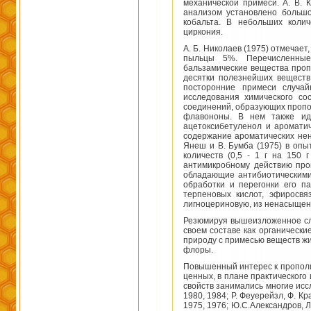
механической примеси. А. В. 
анализом установлено большо
кобальта. В небольших колич
циркония.
А. Б. Николаев (1975) отмечае
пыльцы 5%. Перечисленные
бальзамические вещества проп
десятки полезнейших веществ
посторонние примеси случа
исследования химического со
соединений, образующих пропо
флавононы. В нем также ид
ацетоксибетуленол и ароматич
содержание ароматических нен
Янеш и В. Бумба (1975) в опы
количеств (0,5 - 1 г на 150 
антимикробному действию про
обладающие антибиотическими 
обработки и перегонки его п
терпеновых кислот, эфиросвя
лигноцериновую, из ненасыщен
Резюмируя вышеизложенное сле
своем составе как органическ
природу с примесью веществ жи
флоры.
Повышенный интерес к прополис
ценных, в плане практическог
свойств занимались многие иссле
1980, 1984; Р. Феуерейзл, Ф. Кра
1975, 1976; Ю.С.Александров, Л.