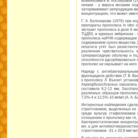
Бойнянским и В. Косляровой (1
низкая - у вируса мозаики ог
затормаживает репродукцию ви
концентрациях, что может имет
Г. А. Белозерова (1976) при и
препараты прополиса in vitro
экстракт прополиса в дозе 6 мг
ТЦД50, в куриных эмбрионах - н
прополиса наРНК-содержащие в
содержанием сухого вещества 2
гепатита утят был резистенте
различная чувствительность
суперкапсидную оболочку и по
способности адсорбироваться н
прополис не оказывает на него
Наряду с антибактериальным
фунгицидное действие (Т. В. Ва
к прополису Л. Въехет установи
Aspergillusochraceus оказали
составила 9,2-12 мм, Saccharo
различных образцов прополиса
7,5%-4 и 12,5%-10 мг/мл (А. А. Б
Интересные наблюдения сделаны
стрептококков, выделенных из
среди культур стафилококков
отношению к прополису как те,
бактериостатические концентра
мл, а для антибиотикорезистен
стрептококков - 81 ± 20,9 мкг/ 