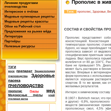
Прополис в жив
Лечение продуктами
пчеловодства
Интересное о пчёлах
Тэги:
прополис
,
Здоровье
,
Ве
Медовые кулинарные рецепты
Медовые рецепты красоты
Обои на Рабочий стол
СОСТАВ И СВОЙСТВА ПР
Предложения на рынке мёда
Литература
Прополис представляет собо
Партнёры
консистенцией. Консистенция
температурах прополис станов
Полезные ресурсы
бурого, но чаще преобладает т
прополиса зависит от видовог
специфическим приятным запах
ладана. Вкус прополиса горьки
колеблется от 80 до 104°С. Ра
бане не превышает 5%. Диапа
ТЭГИ
может быть растворен в бензи
препарат
воск
Энциклопедия
маслах. Впервые в ветеринарн
Здоровье
форм прополиса с использовани
пчеловодства
является хорошим растворит
пасека
спиртом. В то же время, как о
пчеловодство
желаемых результатов.
мед
прополис
Пчелы
Интерес к химическому составу
Медоносные пчёлы
улей
В 1907 г. Bohrisch писал, что 
пчелиная матка
и другое) - 6,9%, прополисног
веществ (механическая примес
прополисных смол, 4,5% эфи