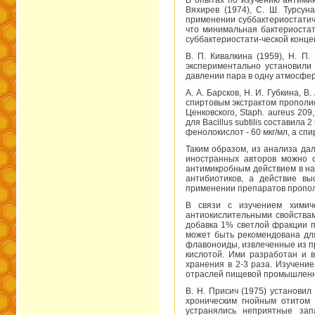
В опытах по изучению антимикр
Вяхирев (1974), С. Ш. Турсу
применении суббактериостатич
что минимальная бактериостат
суббактериостати-ческой конце
В. П. Кивалкина (1959), Н. П
экспериментально установили 
давлении пара в одну атмосфер
А. А. Барсков, Н. И. Губкина, 
спиртовым экстрактом прополис
Ценковского, Staph. aureus 20
для Bacillus subtilis составила
фенолокислот - 60 мкг/мл, а спир
Таким образом, из анализа да
иностранных авторов можно 
антимикробным действием в на
антибиотиков, а действие вы
применении препаратов пропол
В связи с изучением химич
антиокислительными свойствам
добавка 1% светлой фракции п
может быть рекомендована для
флавоноиды, извлеченные из п
кислотой. Ими разработан и 
хранения в 2-3 раза. Изучени
отраслей пищевой промышленно
В. Н. Присич (1975) установи
хроническим гнойным отитом 
устранялись неприятные зап