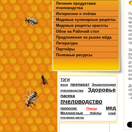
Лечение продуктами
пчеловодства
Интересное о пчёлах
П
л
Медовые кулинарные рецепты
к
Медовые рецепты красоты
п
к
Обои на Рабочий стол
о
Предложения на рынке мёда
к
т
Литература
Партнёры
З
р
Полезные ресурсы
П
д
и
ра
н
в
ТЭГИ
препарат
воск
Энциклопедия
Д
Здоровье
о
пчеловодства
с
пасека
-
пчеловодство
мед
прополис
Пчелы
Медоносные пчёлы
улей
пчелиная матка