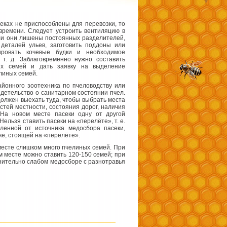
секах не приспособлены для перевозки, то
 времени. Следует устроить вентиляцию в
сли они лишены постоянных разделителей,
деталей ульев, заготовить поддоны или
ировать кочевые будки и необходимое
т. д. Заблаговременно нужно составить
ых семей и дать заявку на выделение
линых семей.
айонного зоотехника по пчеловодству или
идетельство о санитарном состоянии пчел.
должен выехать туда, чтобы выбрать места
тей местности, состояния дорог, наличия
 На новом месте пасеки одну от другой
Нельзя ставить пасеки на «перелёте», т. е.
ленной от источника медосбора пасеки,
ке, стоящей на «перелёте».
месте слишком много пчелиных семей. При
м месте можно ставить 120-150 семей; при
внительно слабом медосборе с разнотравья