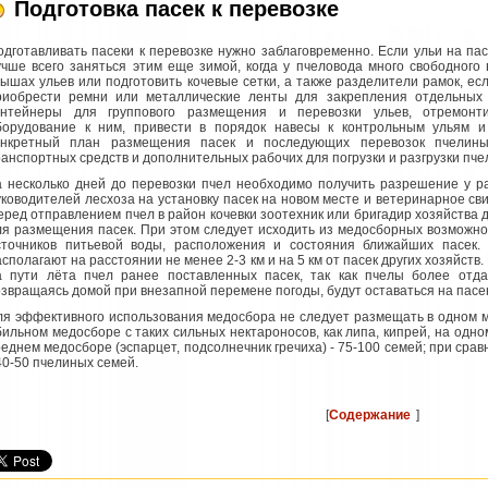
Подготовка пасек к перевозке
одготавливать пасеки к перевозке нужно заблаговременно. Если ульи на па
учше всего заняться этим еще зимой, когда у пчеловода много свободного
рышах ульев или подготовить кочевые сетки, а также разделители рамок, е
риобрести ремни или металлические ленты для закрепления отдельных 
онтейнеры для группового размещения и перевозки ульев, отремонт
борудование к ним, привести в порядок навесы к контрольным ульям и 
онкретный план размещения пасек и последующих перевозок пчелин
ранспортных средств и дополнительных рабочих для погрузки и разгрузки пче
а несколько дней до перевозки пчел необходимо получить разрешение у р
уководителей лесхоза на установку пасек на новом месте и ветеринарное св
еред отправлением пчел в район кочевки зоотехник или бригадир хозяйства 
ля размещения пасек. При этом следует исходить из медосборных возможнос
сточников питьевой воды, расположения и состояния ближайших пасек.
сполагают на расстоянии не менее 2-3 км и на 5 км от пасек других хозяйств. 
а пути лёта пчел ранее поставленных пасек, так как пчелы более отда
озвращаясь домой при внезапной перемене погоды, будут оставаться на пасе
ля эффективного использования медосбора не следует размещать в одном 
бильном медосборе с таких сильных нектароносов, как липа, кипрей, на одно
реднем медосборе (эспарцет, подсолнечник гречиха) - 75-100 семей; при сра
 40-50 пчелиных семей.
[
Содержание
]