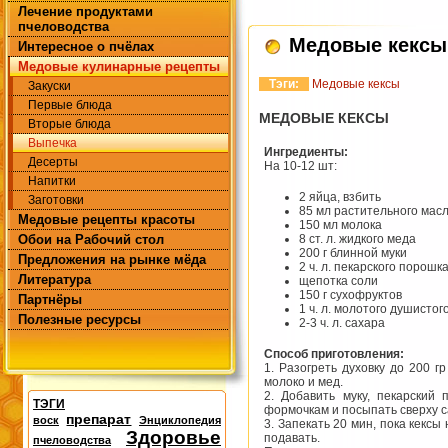
Лечение продуктами
пчеловодства
Медовые кексы
Интересное о пчёлах
Медовые кулинарные рецепты
Тэги:
Медовые кексы
Закуски
Первые блюда
МЕДОВЫЕ КЕКСЫ
Вторые блюда
Выпечка
Ингредиенты:
Десерты
На 10-12 шт:
Напитки
2 яйца, взбить
Заготовки
85 мл растительного мас
Медовые рецепты красоты
150 мл молока
Обои на Рабочий стол
8 ст. л. жидкого меда
200 г блинной муки
Предложения на рынке мёда
2 ч. л. пекарского порошк
Литература
щепотка соли
150 г сухофруктов
Партнёры
1 ч. л. молотого душисто
Полезные ресурсы
2-3 ч. л. сахара
Способ приготовления:
1. Разогреть духовку до 200 
молоко и мед.
2. Добавить муку, пекарский
ТЭГИ
формочкам и посыпать сверху с
препарат
воск
Энциклопедия
3. Запекать 20 мин, пока кексы
Здоровье
подавать.
пчеловодства