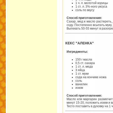
1 ч. л. молотой корицы
1 ст. л. 3%-ного уксуса
соль по вкусу
Способ приготовления:
Сахар, мед и масло растереть,
соду. Постепенно всыпать муку,
Выпекать 50-55 минут в разогре
КЕКС "АЛЕНКА"
Ингредиенты:
150 г масла
0,5 ст. сахара
1 ст. л. меда
3 яйца
1 ст. муки
сода на кончике ножа
соль
ванилин
изюм
Способ приготовления:
Масло или маргарин размягчить
минут 15-20, положить изюм и 
Тесто поставить в духовку на 1 