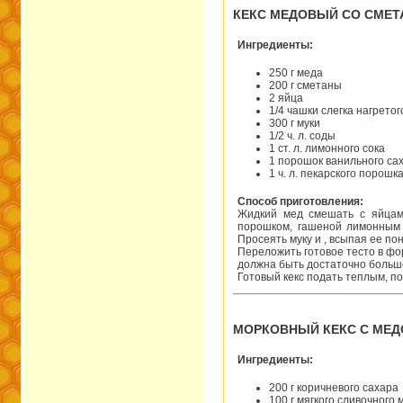
КЕКС МЕДОВЫЙ СО СМЕТ
Ингредиенты:
250 г меда
200 г сметаны
2 яйца
1/4 чашки слегка нагрето
300 г муки
1/2 ч. л. соды
1 ст. л. лимонного сока
1 порошок ванильного са
1 ч. л. пекарского порошк
Способ приготовления:
Жидкий мед смешать с яйцами
порошком, гашеной лимонным 
Просеять муку и , всыпая ее по
Переложить готовое тесто в фо
должна быть достаточно большой
Готовый кекс подать теплым, п
МОРКОВНЫЙ КЕКС С МЕД
Ингредиенты:
200 г коричневого сахара
100 г мягкого сливочного 