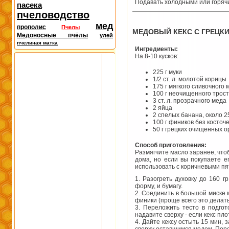
Подавать холодными или горяч
пасека
пчеловодство
мед
прополис
Пчелы
МЕДОВЫЙ КЕКС С ГРЕЦК
Медоносные пчёлы
улей
пчелиная матка
Ингредиенты:
На 8-10 кусков:
225 г муки
1/2 ст. л. молотой корицы
175 г мягкого сливочного 
100 г неочищенного трост
3 ст. л. прозрачного меда
2 яйца
2 спелых банана, около 2
100 г фиников без косточ
50 г грецких очищенных о
Способ приготовления:
Размягчите масло заранее, что
дома, но если вы покупаете е
использовать с коричневыми пя
1. Разогреть духовку до 160 
форму, и бумагу.
2. Соединить в большой миске м
финики (проще всего это делат
3. Переложить тесто в подгот
надавите сверху - если кекс пло
4. Дайте кексу остыть 15 мин,