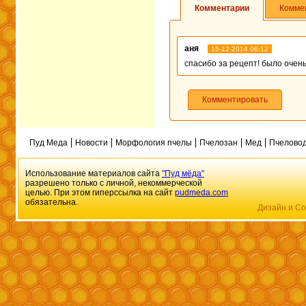
Комментарии
Комме
аня
15-12-2014 06:12
спасибо за рецепт! было очень
Комментировать
Пуд Меда
Новости
Морфология пчелы
Пчелозан
Мед
Пчеловод
Использование материалов сайта
"Пуд мёда"
разрешено только с личной, некоммерческой
целью. При этом гиперссылка на сайт
pudmeda.com
обязательна.
Дизайн и Со