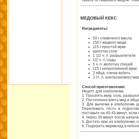
сверху оставшимся медом. Поре
МЕДОВЫЙ КЕКС
Ингредиенты:
50 г сливочного масла
150 г жидкого меда
115 г простой муки
щепотка соли
1 1/2 ч. л. разрыхлителя
1/2 ч. л. соды
1 ч. л. молотых специй
115 г непросеянной муки
2 яйца, слегка взбить
3 ст. л. апельсинового м
Способ приготовления:
Рецепт для хлебопечки.
1. Просеять муку, соль, разрых
2. Постепенно влить мед и яйца
3. Для выпечки в хлебопечке 
Переложить тесто в подготов
поставьте на 40-45 минут, если 
4. Через 30 минут после начал
5. Достать кекс из хлебопечки,
6. Подогреть мармелад в неболь