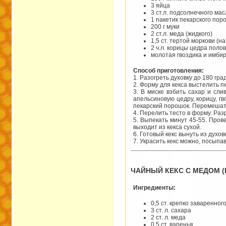
3 яйца
3 ст.л. подсолнечного ма
1 пакетик пекарского пор
200 г муки
2 ст.л. меда (жидкого)
1,5 ст. тертой моркови (н
2 ч.л. корицы цедра пол
молотая гвоздика и имби
Способ приготовления:
1. Разогреть духовку до 180 гра
2. Форму для кекса выстелить 
3. В миске взбить сахар и сл
апельсиновую цедру, корицу, г
пекарский порошок. Перемешат
4. Перелить тесто в форму. Раз
5. Выпекать минут 45-55. Прове
выходит из кекса сухой.
6. Готовый кекс вынуть из духо
7. Украсить кекс можно, посыпа
ЧАЙНЫЙ КЕКС С МЕДОМ (I
Ингредиенты:
0,5 ст. крепко заваренног
3 ст. л. сахара
2 ст. л. меда
0,5 ст. варенья