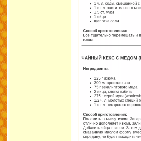
1 ч. л. соды, смешанной 
1 ст. л. растительного ма
1,5 ст. муки
1 яйцо
щепотка соли
Способ приготовления:
Все тщательно перемешать и вы
изюм.
ЧАЙНЫЙ КЕКС С МЕДОМ (I
Ингредиенты:
225 г изюма
300 мл крепкого чая
75 г эвкалиптового меда
2 яйца, слегка взбить
275 г серой муки (wholewh
1/2 ч. л. молотых специй 
1 ст. л. пекарского порош
Способ приготовления:
Положить в миску изюм. Завар
отлично дополняет изюм). Залит
Добавить яйца в изюм. Затем д
смазанную маслом форму вмести
середину, не будет выходить чи