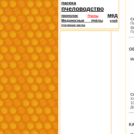
пасека
пчеловодство
мед
прополис
Пчелы
С
Медоносные пчёлы
улей
П
пчелиная матка
ф
Г
О
И
С
Х
10
Д
К