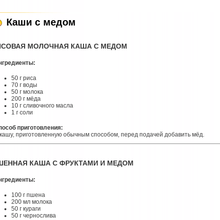
Каши с медом
ИСОВАЯ МОЛОЧНАЯ КАША С МЕДОМ
нгредиенты:
50 г риса
70 г воды
50 г молока
200 г мёда
10 г сливочного масла
1 г соли
пособ приготовления:
 кашу, приготовленную обычным способом, перед подачей добавить мёд.
ШЕННАЯ КАША С ФРУКТАМИ И МЕДОМ
нгредиенты:
100 г пшена
200 мл молока
50 г кураги
50 г чернослива