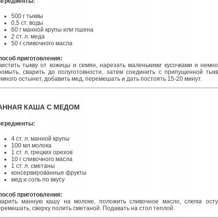
нгредиенты:
500 г тыквы
0,5 ст. воды
60 г манной крупы или пшена
2 ст. л. меда
50 г сливочного масла
пособ приготовления:
чистить тыкву от кожицы и семян, нарезать маленькими кусочками и немн
ромыть, сварить до полуготовности, затем соединить с припущенной тыкв
емного остынет, добавить мед, перемешать и дать постоять 15-20 минут.
АННАЯ КАША С МЕДОМ
нгредиенты:
4 ст. л. манной крупы
100 мл молока
1 ст. л. грецких орехов
10 г сливочного масла
1 ст. л. сметаны
консервированные фрукты
мед и соль по вкусу
пособ приготовления:
варить манную кашу на молоке, положить сливочное масло, слегка осту
еремешать, сверху полить сметаной. Подавать на стол теплой.