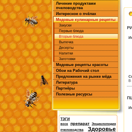
Лечение продуктами
пчеловодства
Интересное о пчёлах
Медовые кулинарные рецепты
Закуски
Р
Первые блюда
Вторые блюда
И
Выпечка
Десерты
Напитки
Заготовки
Медовые рецепты красоты
Обои на Рабочий стол
Предложения на рынке мёда
С
В
Литература
Партнёры
Полезные ресурсы
П
И
ТЭГИ
препарат
воск
Энциклопедия
Здоровье
пчеловодства