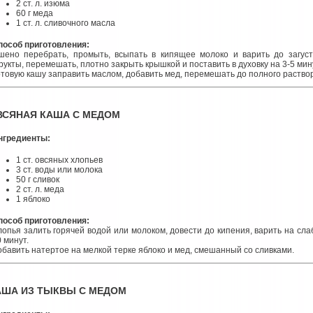
2 ст. л. изюма
60 г меда
1 ст. л. сливочного масла
пособ приготовления:
шено перебрать, промыть, всыпать в кипящее молоко и варить до загус
рукты, перемешать, плотно закрыть крышкой и поставить в духовку на 3-5 мин
отовую кашу заправить маслом, добавить мед, перемешать до полного раствор
ВСЯНАЯ КАША С МЕДОМ
нгредиенты:
1 ст. овсяных хлопьев
3 ст. воды или молока
50 г сливок
2 ст. л. меда
1 яблоко
пособ приготовления:
лопья залить горячей водой или молоком, довести до кипения, варить на сл
 минут.
обавить натертое на мелкой терке яблоко и мед, смешанный со сливками.
АША ИЗ ТЫКВЫ С МЕДОМ