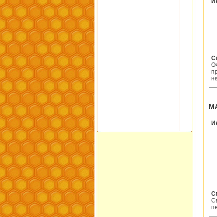
И
С
О
п
н
М
И
С
С
п