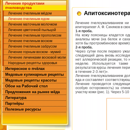
Лечение продуктами
пчеловодства
Апитоксинотер
Лечение пчелиным мёдом
Лечение пчелиным ядом
Лечение пчелоужаливанием ни в
Лечение маточным молочком
апитерапевт А. Ф. Синяков в св
Лечение цветочной пыльцой
1-я проба.
На кожу поясницы кладется од
Лечение пчелиным прополисом
анализы мочи (на белок и саха
Лечение пчелиным воском
хотя бы протромбиновое время)
Лечение пчелиным забрусом
2-я проба.
Через сутки после первого ужа­
Лечение горным воском - мумиё
следующий день вновь исследуе
Лечение личинками восковой моли
нет аллергической реакции, то 
Народные рецепты здоровья
неделю. Используется также
результатов курсы лечения перио
Интересное о пчёлах
в течение 2-3 лет)».
Медовые кулинарные рецепты
Лечение пчелоужаливанием долж
яда и состав­ляет соответствую
Медовые рецепты красоты
Лечение проводится следующи
Обои на Рабочий стол
особую осторож­ность) за спи
Предложения на рынке мёда
участку кожи (рис. 1). Через 5
Литература
Партнёры
Полезные ресурсы