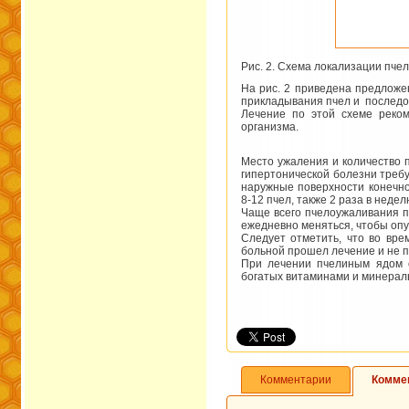
Рис. 2. Схема локализации пче
На рис. 2 приведена предлож
прикладывания пчел и последо
Лечение по этой схеме реком
организма.
Место ужаления и количество 
гипертонической болезни требу
наружные поверхности конечно
8-12 пчел, также 2 раза в недел
Чаще всего пчелоужаливания п
ежедневно ме­няться, чтобы опу
Следует отметить, что во вре
больной прошел лечение и не п
При лечении пчелиным ядом о
богатых витаминами и минераль
Комментарии
Комме