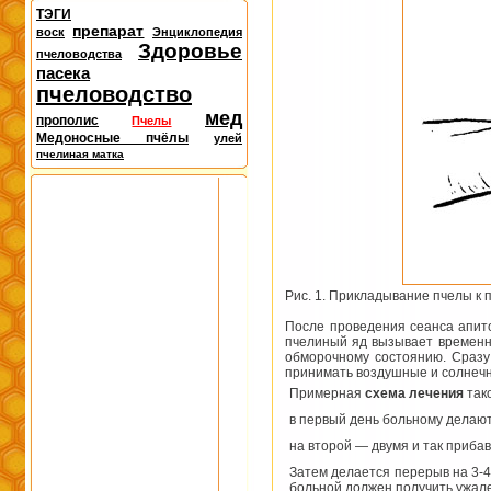
ТЭГИ
препарат
воск
Энциклопедия
Здоровье
пчеловодства
пасека
пчеловодство
мед
прополис
Пчелы
Медоносные пчёлы
улей
пчелиная матка
Рис. 1. Прикладывание пчелы к 
После проведения сеанса апито
пчелиный яд вы­зывает временны
обморочному состоянию. Сразу
прини­мать воздушные и солнеч
Примерная
схема лечения
так
в первый день больному делаю
на второй — двумя и так прибав
Затем делается пе­рерыв на 3-4
больной должен получить ужал